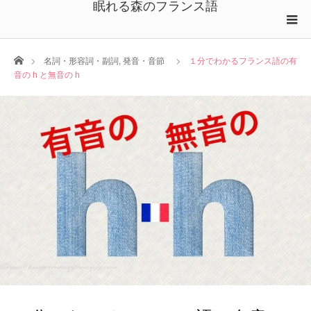
眠れる森のフランス語
ホーム
名詞・形容詞・副詞
,
発音・音節
１分でわかるフランス語の有
音の h と無音の h