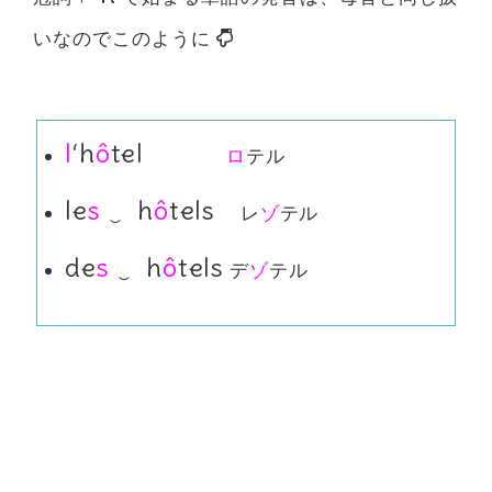
いなのでこのように
l
‘h
ô
tel
ロ
テル
le
s
‿ h
ô
tels
レ
ゾ
テル
de
s
‿ h
ô
tels
デ
ゾ
テル