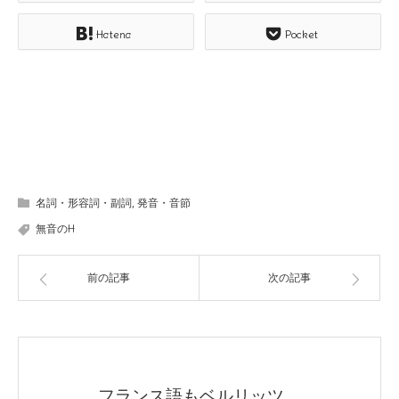
Hatena
Pocket
名詞・形容詞・副詞
,
発音・音節
無音のH
前の記事
次の記事
フランス語もベルリッツ。