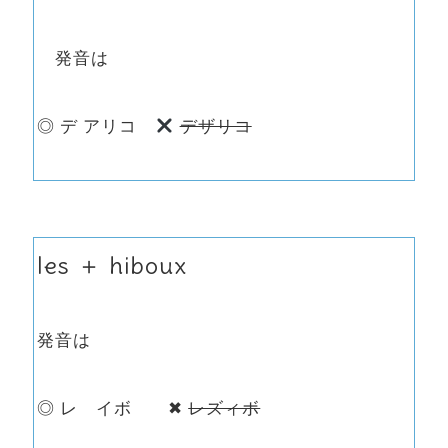
発音は
◎ デ アリコ
デザリコ
les ＋ hiboux
発音は
◎ レ イボ ✖︎
レズィボ