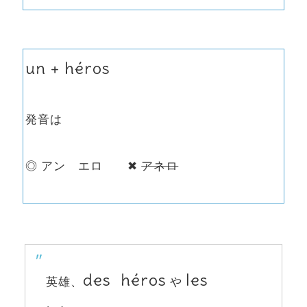
un + héros
発音は
◎ アン エロ ✖︎
アネロ
des héros
les
英雄、
や