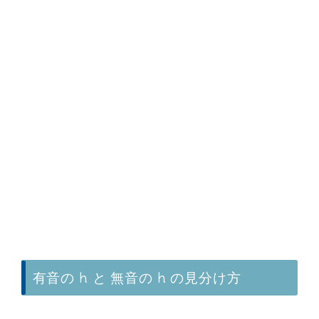
有音の h と 無音の h の見分け方