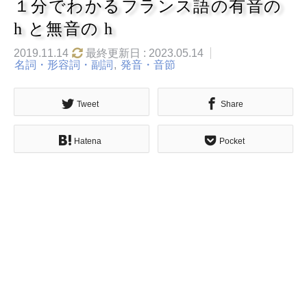
１分でわかるフランス語の有音の
h と無音の h
2019.11.14
最終更新日 : 2023.05.14
名詞・形容詞・副詞
発音・音節
Tweet
Share
Hatena
Pocket