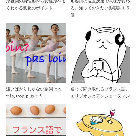
形容詞の男性形から女性形へよ
形容詞の位置次第で意味が変わ
くわかる変化のポイント
る、知っておきたい形容詞１５
個
遠いばかりじゃない副詞 loin。
通じて聞き取れるフランス語、
très, trop, plusそう…
エリジオンとアンシェーヌマン